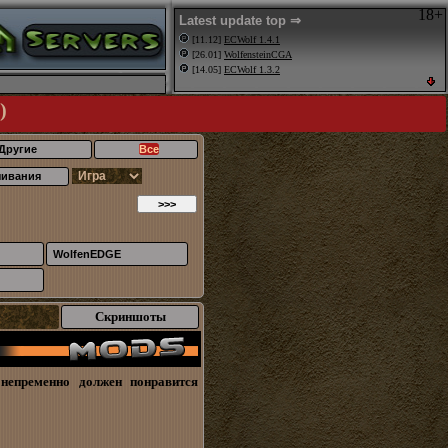
18+
Latest update top ⇒
[11.12]
ECWolf 1.4.1
[26.01]
WolfensteinCGA
[14.05]
ECWolf 1.3.2
)
Другие
Все
чивания
WolfenEDGE
Скриншоты
непременно должен понравится