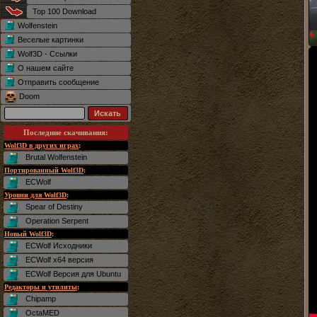
Top 100 Download
Wolfenstein
Веселые картинки
Wolf3D - Ссылки
О нашем сайте
Отправить сообщение
Doom
Последние скачивания
:
Wolf3D в других играх
:
Brutal Wolfenstein
Портированный Wolf3D
:
ECWolf
Уровни для Wolf3D
:
Spear of Destiny
Operation Serpent
Новый Wolf3D
:
ECWolf Исходники
ECWolf x64 версия
ECWolf Версия для Ubuntu
Редакторы и утилиты
:
Chipamp
OctaMED