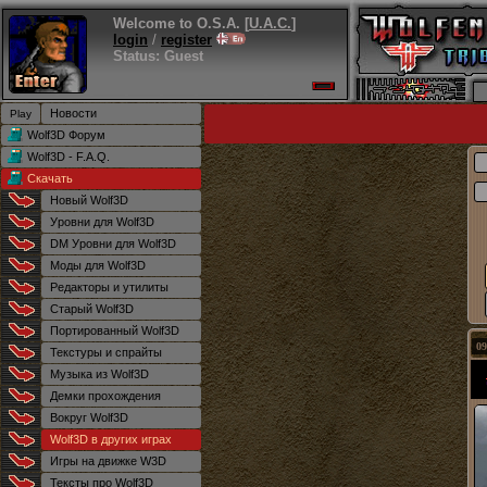
Welcome to O.S.A. [
U.A.C.
]
login
/
register
Status: Guest
Новости
Wolf3D Форум
Wolf3D - F.A.Q.
Скачать
Новый Wolf3D
Уровни для Wolf3D
DM Уровни для Wolf3D
Моды для Wolf3D
Редакторы и утилиты
Старый Wolf3D
Портированный Wolf3D
09
Текстуры и спрайты
Музыка из Wolf3D
Демки прохождения
Вокруг Wolf3D
Wolf3D в других играх
Игры на движке W3D
Тексты про Wolf3D