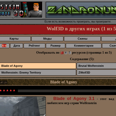
Если есть возможность пpоигpать, вы пpоигpаете.
Wolf3D в других играх (1 из 5
Карты
Моды
Скины
А-я
Дата
Рейтинг
Размер
Комментарии
Ска
Отображать по
ресурсов (страница 1 из 5)
1
4
5
Содержание (5):
Blade of Agony
Brutal Wolfenstein
Wolfenstein: Enemy Territory
ZWolf3D
Blade of Agony
.07.21
Blade of Agony 3.1
- этот вад 
любителем игр серии Wolfenstein