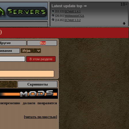
18+
Latest update top ⇒
[11.12]
ECWolf 1.4.1
[26.01]
WolfensteinCGA
[14.05]
ECWolf 1.3.2
)
Другие
Все
чивания
Скриншоты
непременно должен понравится
[
читать полностью
]