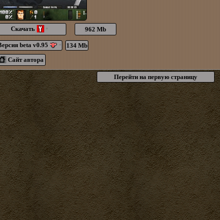
Скачать
962 Mb
*
Версия beta v0.95
134 Mb
*
Сайт автора