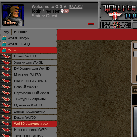
Welcome to O.S.A. [
U.A.C.
]
login
/
register
Status: Guest
Новости
Wolf3D Форум
Wolf3D - F.A.Q.
Скачать
Новый Wolf3D
Уровни для Wolf3D
DM Уровни для Wolf3D
Моды для Wolf3D
Редакторы и утилиты
Старый Wolf3D
09
Портированный Wolf3D
Текстуры и спрайты
Музыка из Wolf3D
Демки прохождения
Вокруг Wolf3D
Wolf3D в других играх
Игры на движке W3D
Тексты про Wolf3D