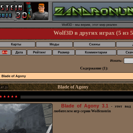
Wolf3D - мы верим, этот мир реален
Wolf3D в других играх (5 из 5
Карты
Моды
Скины
А-я
Дата
Рейтинг
Размер
Комментарии
Ска
Искать:
Содержание (1):
Blade of Agony
Blade of Agony
.07.21
Blade of Agony 3.1
- этот вад 
любителем игр серии Wolfenstein