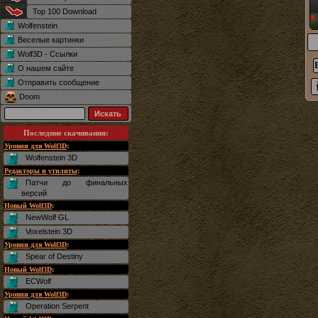
Top 100 Download
Wolfenstein
Веселые картинки
Wolf3D - Ссылки
О нашем сайте
Отправить сообщение
Doom
Последние скачивания
:
Уровни для Wolf3D
:
Wolfenstein 3D
Редакторы и утилиты
:
Патчи до финальных
версий
Новый Wolf3D
:
NewWolf GL
Voxelstein 3D
Уровни для Wolf3D
:
Spear of Destiny
Новый Wolf3D
:
ECWolf
Уровни для Wolf3D
:
Operation Serpent