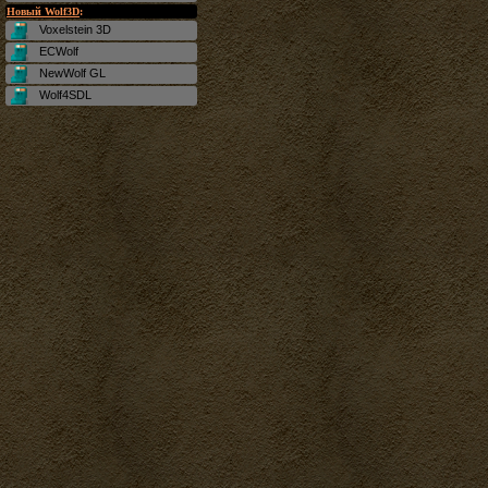
Новый Wolf3D
:
Voxelstein 3D
ECWolf
NewWolf GL
Wolf4SDL