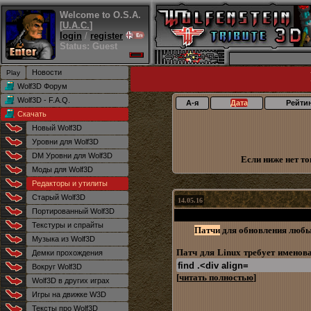
Welcome to O.S.A.
[
U.A.C.
]
login
/
register
Status: Guest
Новости
Wolf3D Форум
Wolf3D - F.A.Q.
А-я
Дата
Рейти
Скачать
Новый Wolf3D
Уровни для Wolf3D
DM Уровни для Wolf3D
Если ниже нет то
Моды для Wolf3D
Редакторы и утилиты
Старый Wolf3D
14.05.16
Портированный Wolf3D
Текстуры и спрайты
Патчи
для обновления любы
Музыка из Wolf3D
Патч для Linux требует именова
Демки прохождения
Вокруг Wolf3D
[
читать полностью
]
Wolf3D в других играх
Игры на движке W3D
Тексты про Wolf3D