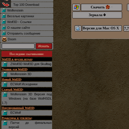
Top 100 Download
Скачать
*
Wolfenstein
Зеркала
Веселые картинки
Wolf3D - Ссылки
О нашем сайте
Версия для Mac OS X
7,
*
Отправить сообщение
Doom
Последние скачивания
:
Wolf3D в других играх
:
ZWolf3D Wolf3D для Skulltag
Уровни для Wolf3D
:
Wolfenstein 3D
Новый Wolf3D
:
ECWolf Исходники
Старый Wolf3D
:
Wolfenstein 3D Версия под
Windows (на базе Wolf4SDL
1.7)
Портированный Wolf3D
:
ECWolf
Редакторы и утилиты
:
Патчи до финальных
версий