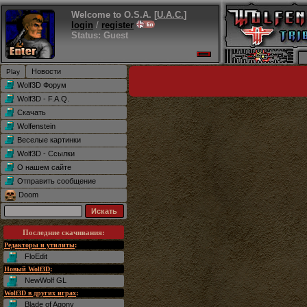
Welcome to O.S.A. [
U.A.C.
]
login
/
register
Status: Guest
Новости
Wolf3D Форум
Wolf3D - F.A.Q.
Скачать
Wolfenstein
Веселые картинки
Wolf3D - Ссылки
О нашем сайте
Отправить сообщение
Doom
Последние скачивания
:
Редакторы и утилиты
:
FloEdit
Новый Wolf3D
:
NewWolf GL
Wolf3D в других играх
:
Blade of Agony