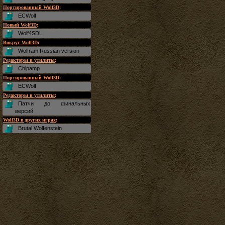
Портированный Wolf3D
:
ECWolf
Новый Wolf3D
:
Wolf4SDL
Вокруг Wolf3D
:
Wolfram Russian version
Редакторы и утилиты
:
Chipamp
Портированный Wolf3D
:
ECWolf
Редакторы и утилиты
:
Патчи до финальных
версий
Wolf3D в других играх
:
Brutal Wolfenstein