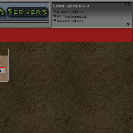
18+
Latest update top ⇒
[11.12]
ECWolf 1.4.1
[26.01]
WolfensteinCGA
[14.05]
ECWolf 1.3.2
o