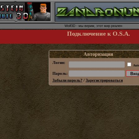
Wolf3D - мы верим, этот мир реален
Подключение к O.S.A.
Авторизация
Логин:
Aut
Пароль:
Забыли пароль?
/
Зарегистрироваться