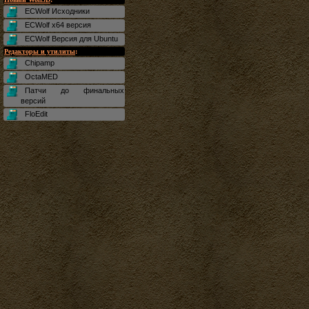
ECWolf Исходники
ECWolf x64 версия
ECWolf Версия для Ubuntu
Редакторы и утилиты
:
Chipamp
OctaMED
Патчи до финальных
версий
FloEdit