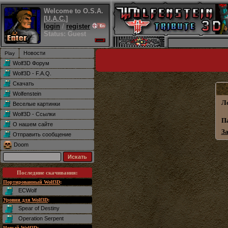
Welcome to O.S.A.
[
U.A.C.
]
login
/
register
Status: Guest
Новости
Wolf3D Форум
Wolf3D - F.A.Q.
Скачать
Wolfenstein
Л
Веселые картинки
Wolf3D - Ссылки
П
О нашем сайте
З
Отправить сообщение
Doom
Последние скачивания
:
Портированный Wolf3D
:
ECWolf
Уровни для Wolf3D
:
Spear of Destiny
Operation Serpent
Новый Wolf3D
: