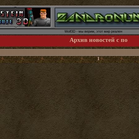
Wolf3D - мы верим, этот мир реален
Архив новостей с по
1