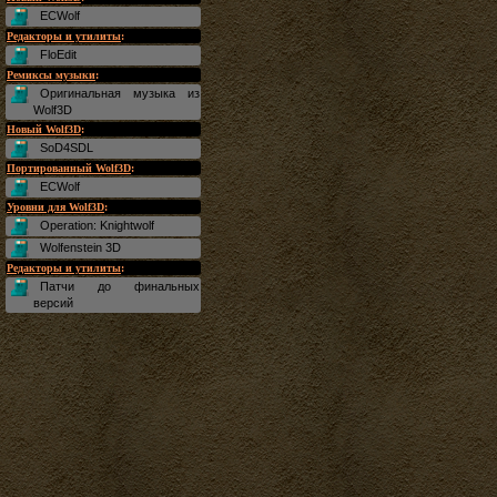
ECWolf
Редакторы и утилиты
:
FloEdit
Ремиксы музыки
:
Оригинальная музыка из
Wolf3D
Новый Wolf3D
:
SoD4SDL
Портированный Wolf3D
:
ECWolf
Уровни для Wolf3D
:
Operation: Knightwolf
Wolfenstein 3D
Редакторы и утилиты
:
Патчи до финальных
версий