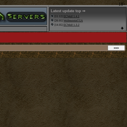
18+
Latest update top ⇒
[11.12]
ECWolf 1.4.1
[26.01]
WolfensteinCGA
[14.05]
ECWolf 1.3.2