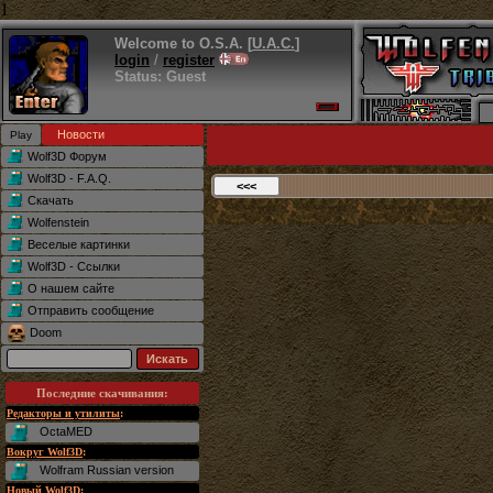
1
Welcome to O.S.A. [
U.A.C.
]
login
/
register
Status: Guest
Новости
Wolf3D Форум
Wolf3D - F.A.Q.
Скачать
Wolfenstein
Веселые картинки
Wolf3D - Ссылки
О нашем сайте
Отправить сообщение
Doom
Последние скачивания
:
Редакторы и утилиты
:
OctaMED
Вокруг Wolf3D
:
Wolfram Russian version
Новый Wolf3D
: