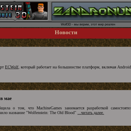
Wolf3D - мы верим, этот мир реален
Новости
орт
ECWolf
, который работает на большинстве платформ, включая Android
 в мае
бщила о том, что MachineGames занимается разработкой самостояте
чило название "Wolfenstein: The Old Blood"
...читать далее.