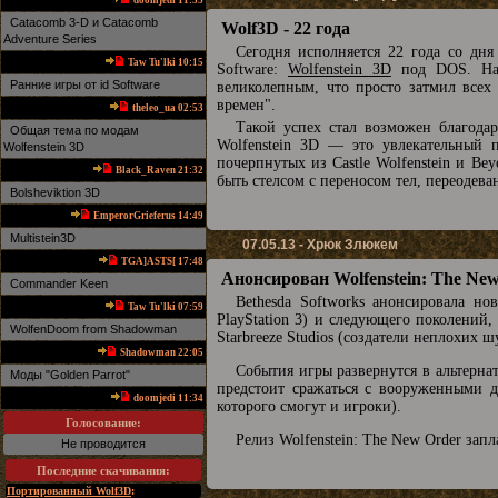
doomjedi 11:53
Catacomb 3-D и Catacomb
Wolf3D - 22 года
Adventure Series
Сегодня исполняется 22 года со дня
Taw Tu'lki 10:15
Software:
Wolfenstein 3D
под DOS. На с
Ранние игры от id Software
великолепным, что просто затмил все
времен".
theleo_ua 02:53
Такой успех стал возможен благода
Общая тема по модам
Wolfenstein 3D — это увлекательный 
Wolfenstein 3D
почерпнутых из Castle Wolfenstein и Be
Black_Raven 21:32
быть стелсом с переносом тел, переодев
Bolsheviktion 3D
EmperorGrieferus 14:49
Multistein3D
07.05.13 - Хрюк Злюкем
TGA]ASTS[ 17:48
Анонсирован Wolfenstein: The Ne
Commander Keen
Bethesda Softworks анонсировала но
Taw Tu'lki 07:59
PlayStation 3) и следующего поколений
WolfenDoom from Shadowman
Starbreeze Studios (создатели неплохих 
Shadowman 22:05
События игры развернутся в альтернат
Mоды "Golden Parrot"
предстоит сражаться с вооруженными д
doomjedi 11:34
которого смогут и игроки).
Голосование:
Релиз Wolfenstein: The New Order запл
Не проводится
Последние скачивания
:
Портированный Wolf3D
: