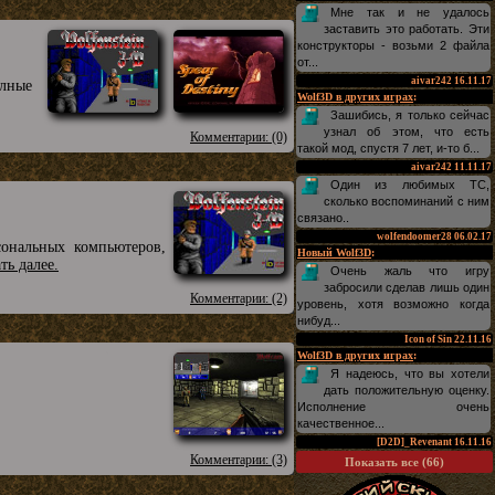
Мне так и не удалось
заставить это работать. Эти
конструкторы - возьми 2 файла
от...
aivar242
16.11.17
олные
Wolf3D в других играх
:
Зашибись, я только сейчас
узнал об этом, что есть
Комментарии: (0)
такой мод, спустя 7 лет, и-то б...
aivar242
11.11.17
Один из любимых TC,
сколько воспоминаний с ним
связано..
wolfendoomer28
06.02.17
ональных компьютеров,
Новый Wolf3D
:
ать далее.
Очень жаль что игру
забросили сделав лишь один
Комментарии: (2)
уровень, хотя возможно когда
нибуд...
Icon of Sin
22.11.16
Wolf3D в других играх
:
Я надеюсь, что вы хотели
дать положительную оценку.
Исполнение очень
качественное...
[D2D]_Revenant
16.11.16
Комментарии: (3)
Показать все (66)