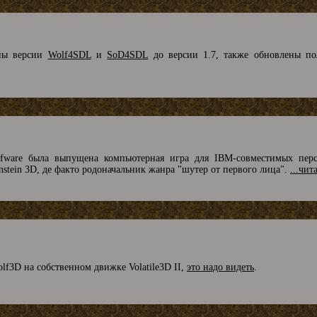
ены версии
Wolf4SDL
и
SoD4SDL
до версии 1.7, также обновлены п
fware была выпущена компьютерная игра для IBM-совместимых перс
enstein 3D, де факто родоначальник жанра "шутер от первого лица".
...чит
lf3D на собственном движке Volatile3D II,
это надо видеть
.