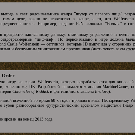
 выхода в свет родоначальника жанра "шутер от первого лица" разра
амом деле, важно не первенство в жанре, а то, что Wolfenstein 
х предшественников. Например, издание IGN включило "Вольфа" в сп
ря прекрасно написанному движку, отличному управлению и очень тщ
псевдотрехмерный "пиф-паф". Но первоначально в игре должна была
yond Castle Wolfenstein — сеттингов, которые ID выкупила у сторонних 
аниями и бесшумным уничтожением противников (часть текста взята
отсю
w Order
вую игру из серии Wolfenstein, которая разрабатывается для консоле
, и, конечно же, ПК. Разработкой занимается компания MachineGames, 
шутеров
Chronicles of Riddick
и фентезийного экшена
Enclave
).
ивной вселенной во время 60-х годов прошлого века. Нестареющему Will
о зубов разнообразным футуристическим арсеналом нацистами (надо п
анирован на конец 2013 года.