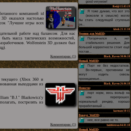
good verywow!
Red@
15.03.19
Я тоже думаю, что вот это
ботанного компанией id
(воксели в смысле) могло
3D оказался настолько
бы стать следующей ступенью
исок "Лучшие игры всех
ра...
klerk
21.11.18
ательной работе над балансом. Для нас
Уровни для Wolf3D
:
 быть масса тактических возможностей,
Погорячился я, нет
разработчиков. Wolfenstein 3D должен был
стабильного решения. Для
да
).
большей корректности стоит ещё
постав...
Комментарии: (1)
Black_Raven
30.06.18
Новый Wolf3D
:
Порт не без недостатков.
Во-первых, противники не
могут ходить сквозь
проницаемые...
й текущего (Xbox 360 и
основанная выходцами из
Black_Raven
26.06.18
Новости
:
порт норм, весь вольф на
iam "B.J." Blazkowicz'у
нем перепрошел.
нормальный рендер, хорошо
олагать, пострелять из
проработанный ...
karman
10:15
Вокруг Wolf3D
:
нее, все равно не то.
Комментарии: (1)
bubbletron
04.01.18
Новый Wolf3D
: