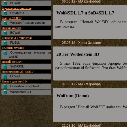
06.05.12 - MAZter[iddqd]
ECWolf
Редакторы и утилиты
:
Wolf4SDL 1.7 и SoD4SDL 1.7
OctaMED
Вокруг Wolf3D
:
В разделе "Новый Wolf3D" обновл
Wolfram Russian version
комплекты.
Новый Wolf3D
:
ECWolf
Редакторы и утилиты
:
FloEdit
05.05.12 - Хрюк Злюкем
Ремиксы музыки
:
Оригинальная музыка из
20 лет Wolfenstein 3D
Wolf3D
Новый Wolf3D
:
5 мая 1992 года фирмой Apogee So
SoD4SDL
разработанная id Software. Это был Wolf
Портированный Wolf3D
:
ECWolf
Уровни для Wolf3D
:
01.05.12 - MAZter[iddqd]
Operation: Knightwolf
Wolfenstein 3D
Wolfram (Demo)
В раздел "Новый Wolf3D" добавлен Wo
21.08.10 - MAZter[iddqd]