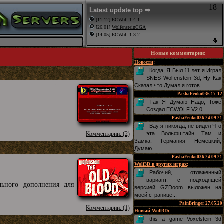
18+
Latest update top ⇒
[11.12]
ECWolf 1.4.1
[26.01]
WolfensteinCGA
[14.05]
ECWolf 1.3.2
Новые комментарии
:
Новости
:
Когда, Я Был 11 лет я Играл
SNES Wolfenstein 3d, Ну Как
Сказал что Думал я готов ...
PashaFenko036
17:12
Так Я Думаю Надо, Тоже
Создал ECWOLF V2.0
PashaFenko036
24.09.21
Вау я никогда, не видел Что
Комментарии: (2)
эта Вольфштайн Там и
Замка, Германия Немецкий,
Думаю ...
PashaFenko036
24.09.21
Wolf3D в других играх
:
Рабочий, отлаженный
вариант, с подходящей
льного дополнения для
версией GZDoom выложен на
моей странице...
PainBringer
27.05.20
Комментарии: (1)
Новый Wolf3D
:
this a game Voxelstein 3d