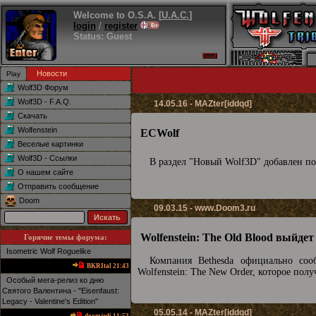
Welcome to O.S.A. [
U.A.C.
]
login
/
register
Status: Guest
Новости
Wolf3D Форум
Wolf3D - F.A.Q.
14.05.16 - MAZter[iddqd]
Скачать
Wolfenstein
ECWolf
Веселые картинки
Wolf3D - Ссылки
В раздел "Новый Wolf3D" добавлен п
О нашем сайте
Отправить сообщение
Doom
09.03.15 -
www.Doom3.ru
Wolfenstein: The Old Blood выйдет
Горячие темы форума:
Isometric Wolf Roguelike
Компания Bethesda официально соо
BKRItal 21:43
Wolfenstein: The New Order, которое полу
Особый мега-релиз ко дню
Святого Валентина - "Eisenfaust:
Legacy - Valentine's Edition"
05.05.14 - MAZter[iddqd]