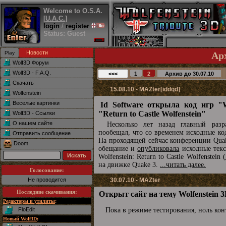
Welcome to O.S.A.
[
U.A.C.
]
login
/
register
Status: Guest
Новости
Ар
Wolf3D Форум
Wolf3D - F.A.Q.
Скачать
15.08.10 - MAZter[iddqd]
Wolfenstein
Веселые картинки
Id Software открыла код игр "Wo
"Return to Castle Wolfenstein"
Wolf3D - Ссылки
О нашем сайте
Несколько лет назад главный раз
пообещал, что со временем исходные ко
Отправить сообщение
На проходящей сейчас конференции Qu
Doom
обещание и
опубликовала
исходные тек
Wolfenstein: Return to Castle Wolfenstein (
на движке Quake 3.
...читать далее.
Голосование:
Не проводится
30.07.10 - MAZter
Последние скачивания
:
Открыт сайт на тему Wolfenstein 
Редакторы и утилиты
:
FloEdit
Пока в режиме тестирования, ноль кон
Новый Wolf3D
: