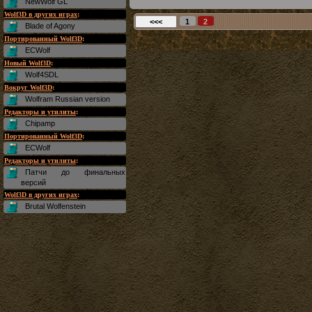
NewWolf GL
Wolf3D в других играх
:
Blade of Agony
Портированный Wolf3D
:
ECWolf
Новый Wolf3D
:
Wolf4SDL
Вокруг Wolf3D
:
Wolfram Russian version
Редакторы и утилиты
:
Chipamp
Портированный Wolf3D
:
ECWolf
Редакторы и утилиты
:
Патчи до финальных
версий
Wolf3D в других играх
:
Brutal Wolfenstein