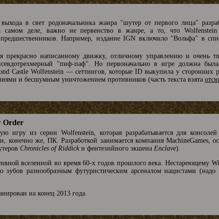
 выхода в свет родоначальника жанра "шутер от первого лица" разра
амом деле, важно не первенство в жанре, а то, что Wolfenstein 
х предшественников. Например, издание IGN включило "Вольфа" в сп
ря прекрасно написанному движку, отличному управлению и очень тщ
псевдотрехмерный "пиф-паф". Но первоначально в игре должна была
yond Castle Wolfenstein — сеттингов, которые ID выкупила у сторонних 
аниями и бесшумным уничтожением противников (часть текста взята
отсю
w Order
вую игру из серии Wolfenstein, которая разрабатывается для консоле
, и, конечно же, ПК. Разработкой занимается компания MachineGames, 
шутеров
Chronicles of Riddick
и фентезийного экшена
Enclave
).
ивной вселенной во время 60-х годов прошлого века. Нестареющему Will
о зубов разнообразным футуристическим арсеналом нацистами (надо п
анирован на конец 2013 года.