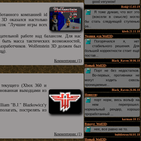
good verywow!
Red@
15.03.19
Я тоже думаю, что вот это
ботанного компанией id
(воксели в смысле) могло
3D оказался настолько
бы стать следующей ступенью
исок "Лучшие игры всех
ра...
klerk
21.11.18
ательной работе над балансом. Для нас
Уровни для Wolf3D
:
 быть масса тактических возможностей,
Погорячился я, нет
разработчиков. Wolfenstein 3D должен был
стабильного решения. Для
да
).
большей корректности стоит ещё
постав...
Комментарии: (1)
Black_Raven
30.06.18
Новый Wolf3D
:
Порт не без недостатков.
Во-первых, противники не
могут ходить сквозь
проницаемые...
й текущего (Xbox 360 и
основанная выходцами из
Black_Raven
26.06.18
Новости
:
порт норм, весь вольф на
iam "B.J." Blazkowicz'у
нем перепрошел.
нормальный рендер, хорошо
олагать, пострелять из
проработанный ...
karman
10:15
Вокруг Wolf3D
:
нее, все равно не то.
Комментарии: (1)
bubbletron
04.01.18
Новый Wolf3D
: