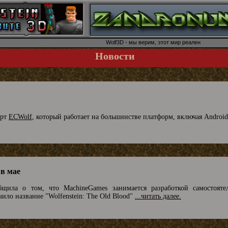
Wolf3D - мы верим, этот мир реален
Новости
орт
ECWolf
, который работает на большинстве платформ, включая Android
 в мае
бщила о том, что MachineGames занимается разработкой самостояте
чило название "Wolfenstein: The Old Blood"
...читать далее.