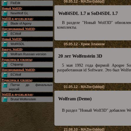
06.05.12 - MAZter[iddqd]
FloEdit
Новый Wolf3D
:
Wolf4SDL 1.7 и SoD4SDL 1.7
NewWolf GL
Wolf3D в других играх
:
В разделе "Новый Wolf3D" обновл
Blade of Agony
комплекты.
Портированный Wolf3D
:
ECWolf
Новый Wolf3D
:
Wolf4SDL
05.05.12 - Хрюк Злюкем
Вокруг Wolf3D
:
Wolfram Russian version
20 лет Wolfenstein 3D
Редакторы и утилиты
:
Chipamp
5 мая 1992 года фирмой Apogee So
разработанная id Software. Это был Wolf
Портированный Wolf3D
:
ECWolf
Редакторы и утилиты
:
Патчи до финальных
01.05.12 - MAZter[iddqd]
версий
Wolf3D в других играх
:
Wolfram (Demo)
Brutal Wolfenstein
В раздел "Новый Wolf3D" добавлен Wo
21.08.10 - MAZter[iddqd]