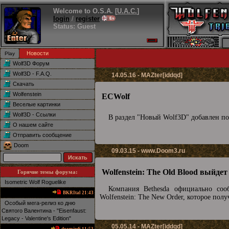
Welcome to O.S.A. [
U.A.C.
]
login
/
register
Status: Guest
Новости
Wolf3D Форум
Wolf3D - F.A.Q.
14.05.16 - MAZter[iddqd]
Скачать
Wolfenstein
ECWolf
Веселые картинки
Wolf3D - Ссылки
В раздел "Новый Wolf3D" добавлен п
О нашем сайте
Отправить сообщение
Doom
09.03.15 -
www.Doom3.ru
Wolfenstein: The Old Blood выйдет
Горячие темы форума:
Isometric Wolf Roguelike
Компания Bethesda официально соо
BKRItal 21:43
Wolfenstein: The New Order, которое полу
Особый мега-релиз ко дню
Святого Валентина - "Eisenfaust:
Legacy - Valentine's Edition"
05.05.14 - MAZter[iddqd]