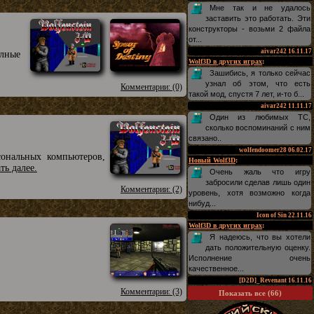
Мне так и не удалось
заставить это работать. Эти
конструкторы - возьми 2 файла
от...
aivar242
16.11.17
олные
Wolf3D в других играх
:
Зашибись, я только сейчас
узнал об этом, что есть
Комментарии: (0)
такой мод, спустя 7 лет, и-то б...
aivar242
11.11.17
Один из любимых TC,
сколько воспоминаний с ним
связано..
wolfendoomer28
06.02.17
ональных компьютеров,
Новый Wolf3D
:
ать далее.
Очень жаль что игру
забросили сделав лишь один
Комментарии: (2)
уровень, хотя возможно когда
нибуд...
Icon of Sin
22.11.16
Wolf3D в других играх
:
Я надеюсь, что вы хотели
дать положительную оценку.
Исполнение очень
качественное...
[D2D]_Revenant
16.11.16
Комментарии: (3)
Показать все (66)