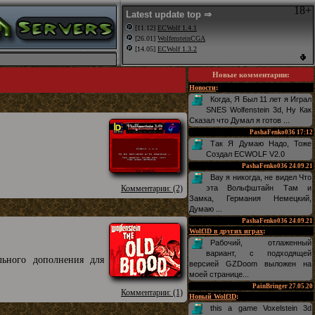
18+
Latest update top ⇒
[11.12]
ECWolf 1.4.1
[26.01]
WolfensteinCGA
[14.05]
ECWolf 1.3.2
Новые комментарии
:
Новости
:
Когда, Я Был 11 лет я Играл
SNES Wolfenstein 3d, Ну Как
Сказал что Думал я готов ...
PashaFenko036
17:12
Так Я Думаю Надо, Тоже
Создал ECWOLF V2.0
PashaFenko036
24.09.21
Вау я никогда, не видел Что
Комментарии: (2)
эта Вольфштайн Там и
Замка, Германия Немецкий,
Думаю ...
PashaFenko036
24.09.21
Wolf3D в других играх
:
Рабочий, отлаженный
вариант, с подходящей
льного дополнения для
версией GZDoom выложен на
моей странице...
PainBringer
27.05.20
Комментарии: (1)
Новый Wolf3D
:
this a game Voxelstein 3d