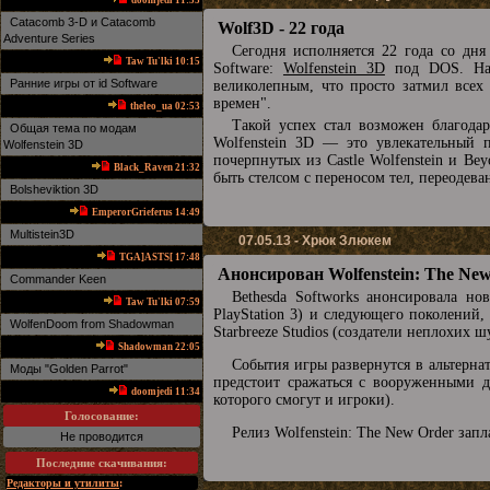
doomjedi 11:53
Catacomb 3-D и Catacomb
Wolf3D - 22 года
Adventure Series
Сегодня исполняется 22 года со дня
Taw Tu'lki 10:15
Software:
Wolfenstein 3D
под DOS. На с
Ранние игры от id Software
великолепным, что просто затмил все
времен".
theleo_ua 02:53
Такой успех стал возможен благода
Общая тема по модам
Wolfenstein 3D — это увлекательный 
Wolfenstein 3D
почерпнутых из Castle Wolfenstein и Be
Black_Raven 21:32
быть стелсом с переносом тел, переодев
Bolsheviktion 3D
EmperorGrieferus 14:49
Multistein3D
07.05.13 - Хрюк Злюкем
TGA]ASTS[ 17:48
Анонсирован Wolfenstein: The Ne
Commander Keen
Bethesda Softworks анонсировала но
Taw Tu'lki 07:59
PlayStation 3) и следующего поколений
WolfenDoom from Shadowman
Starbreeze Studios (создатели неплохих 
Shadowman 22:05
События игры развернутся в альтернат
Mоды "Golden Parrot"
предстоит сражаться с вооруженными д
doomjedi 11:34
которого смогут и игроки).
Голосование:
Релиз Wolfenstein: The New Order запл
Не проводится
Последние скачивания
:
Редакторы и утилиты
: