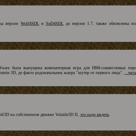
ены версии
Wolf4SDL
и
SoD4SDL
до версии 1.7, также обновлены п
fware была выпущена компьютерная игра для IBM-совместимых перс
enstein 3D, де факто родоначальник жанра "шутер от первого лица".
...чит
lf3D на собственном движке Volatile3D II,
это надо видеть
.