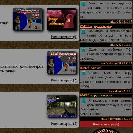
Мне так и не удалось
заставить это работать. Эти
конструкторы - возьми 2 файла
от...
aivar242
16.11.17
олные
Wolf3D в других играх
:
Зашибись, я только сейчас
узнал об этом, что есть
Комментарии: (0)
такой мод, спустя 7 лет, и-то б...
aivar242
11.11.17
Один из любимых TC,
сколько воспоминаний с ним
связано..
wolfendoomer28
06.02.17
ональных компьютеров,
Новый Wolf3D
:
ать далее.
Очень жаль что игру
забросили сделав лишь один
Комментарии: (2)
уровень, хотя возможно когда
нибуд...
Icon of Sin
22.11.16
Wolf3D в других играх
:
Я надеюсь, что вы хотели
дать положительную оценку.
Исполнение очень
качественное...
[D2D]_Revenant
16.11.16
Комментарии: (3)
Показать все (66)