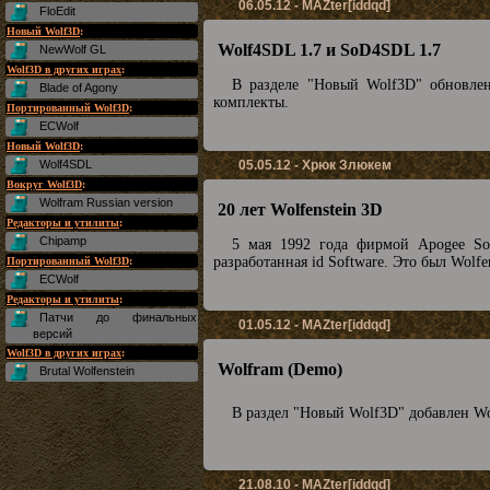
06.05.12 - MAZter[iddqd]
FloEdit
Новый Wolf3D
:
Wolf4SDL 1.7 и SoD4SDL 1.7
NewWolf GL
Wolf3D в других играх
:
В разделе "Новый Wolf3D" обновл
Blade of Agony
комплекты.
Портированный Wolf3D
:
ECWolf
Новый Wolf3D
:
Wolf4SDL
05.05.12 - Хрюк Злюкем
Вокруг Wolf3D
:
Wolfram Russian version
20 лет Wolfenstein 3D
Редакторы и утилиты
:
Chipamp
5 мая 1992 года фирмой Apogee So
разработанная id Software. Это был Wolf
Портированный Wolf3D
:
ECWolf
Редакторы и утилиты
:
Патчи до финальных
01.05.12 - MAZter[iddqd]
версий
Wolf3D в других играх
:
Wolfram (Demo)
Brutal Wolfenstein
В раздел "Новый Wolf3D" добавлен Wo
21.08.10 - MAZter[iddqd]