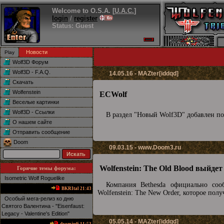
Welcome to O.S.A. [
U.A.C.
]
login
/
register
Status: Guest
Новости
Wolf3D Форум
Wolf3D - F.A.Q.
14.05.16 - MAZter[iddqd]
Скачать
Wolfenstein
ECWolf
Веселые картинки
Wolf3D - Ссылки
В раздел "Новый Wolf3D" добавлен п
О нашем сайте
Отправить сообщение
Doom
09.03.15 -
www.Doom3.ru
Wolfenstein: The Old Blood выйдет
Горячие темы форума:
Isometric Wolf Roguelike
Компания Bethesda официально соо
BKRItal 21:43
Wolfenstein: The New Order, которое полу
Особый мега-релиз ко дню
Святого Валентина - "Eisenfaust:
Legacy - Valentine's Edition"
05.05.14 - MAZter[iddqd]