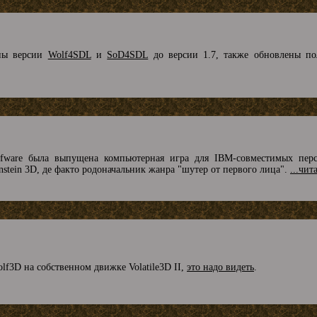
ены версии
Wolf4SDL
и
SoD4SDL
до версии 1.7, также обновлены п
fware была выпущена компьютерная игра для IBM-совместимых перс
enstein 3D, де факто родоначальник жанра "шутер от первого лица".
...чит
lf3D на собственном движке Volatile3D II,
это надо видеть
.