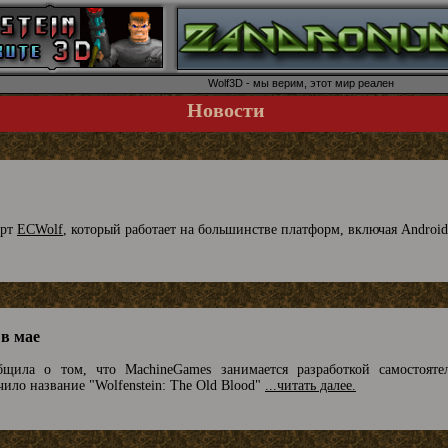
Wolf3D - мы верим, этот мир реален
Новости
орт
ECWolf
, который работает на большинстве платформ, включая Android
 в мае
бщила о том, что MachineGames занимается разработкой самостояте
чило название "Wolfenstein: The Old Blood"
...читать далее.