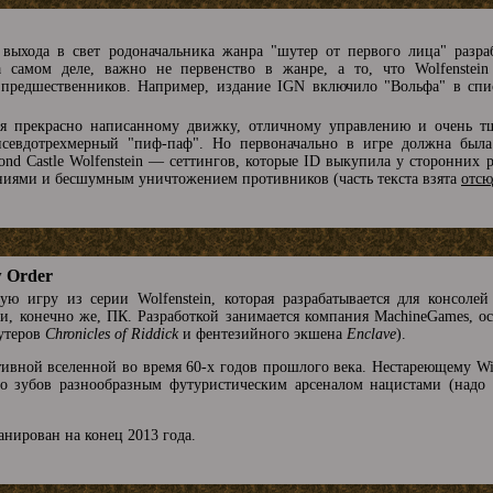
 выхода в свет родоначальника жанра "шутер от первого лица" разра
амом деле, важно не первенство в жанре, а то, что Wolfenstein 
х предшественников. Например, издание IGN включило "Вольфа" в сп
ря прекрасно написанному движку, отличному управлению и очень тщ
псевдотрехмерный "пиф-паф". Но первоначально в игре должна была
yond Castle Wolfenstein — сеттингов, которые ID выкупила у сторонних 
аниями и бесшумным уничтожением противников (часть текста взята
отсю
w Order
вую игру из серии Wolfenstein, которая разрабатывается для консоле
, и, конечно же, ПК. Разработкой занимается компания MachineGames, 
шутеров
Chronicles of Riddick
и фентезийного экшена
Enclave
).
ивной вселенной во время 60-х годов прошлого века. Нестареющему Will
о зубов разнообразным футуристическим арсеналом нацистами (надо п
анирован на конец 2013 года.