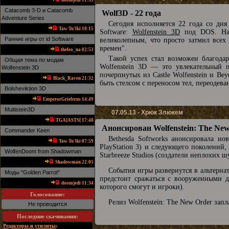
doomjedi 11:53
Catacomb 3-D и Catacomb
Wolf3D - 22 года
Adventure Series
Сегодня исполняется 22 года со дня
Taw Tu'lki 10:15
Software:
Wolfenstein 3D
под DOS. На с
Ранние игры от id Software
великолепным, что просто затмил все
времен".
theleo_ua 02:53
Такой успех стал возможен благода
Общая тема по модам
Wolfenstein 3D — это увлекательный 
Wolfenstein 3D
почерпнутых из Castle Wolfenstein и Be
Black_Raven 21:32
быть стелсом с переносом тел, переодев
Bolsheviktion 3D
EmperorGrieferus 14:49
Multistein3D
07.05.13 - Хрюк Злюкем
TGA]ASTS[ 17:48
Анонсирован Wolfenstein: The Ne
Commander Keen
Bethesda Softworks анонсировала но
Taw Tu'lki 07:59
PlayStation 3) и следующего поколений
WolfenDoom from Shadowman
Starbreeze Studios (создатели неплохих 
Shadowman 22:05
События игры развернутся в альтернат
Mоды "Golden Parrot"
предстоит сражаться с вооруженными д
doomjedi 11:34
которого смогут и игроки).
Голосование:
Релиз Wolfenstein: The New Order запл
Не проводится
Последние скачивания
:
Редакторы и утилиты
: