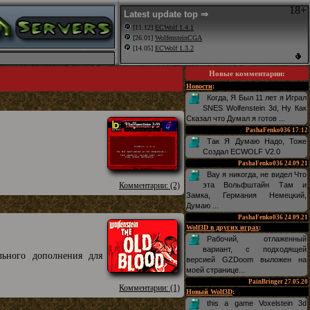
18+
Latest update top ⇒
[11.12]
ECWolf 1.4.1
[26.01]
WolfensteinCGA
[14.05]
ECWolf 1.3.2
Новые комментарии
:
Новости
:
Когда, Я Был 11 лет я Играл
SNES Wolfenstein 3d, Ну Как
Сказал что Думал я готов ...
PashaFenko036
17:12
Так Я Думаю Надо, Тоже
Создал ECWOLF V2.0
PashaFenko036
24.09.21
Вау я никогда, не видел Что
Комментарии: (2)
эта Вольфштайн Там и
Замка, Германия Немецкий,
Думаю ...
PashaFenko036
24.09.21
Wolf3D в других играх
:
Рабочий, отлаженный
вариант, с подходящей
льного дополнения для
версией GZDoom выложен на
моей странице...
PainBringer
27.05.20
Комментарии: (1)
Новый Wolf3D
:
this a game Voxelstein 3d