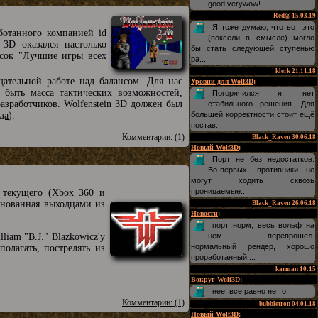
good verywow!
Red@
15.03.19
Я тоже думаю, что вот это
ботанного компанией id
(воксели в смысле) могло
3D оказался настолько
бы стать следующей ступенью
исок "Лучшие игры всех
ра...
klerk
21.11.18
ательной работе над балансом. Для нас
Уровни для Wolf3D
:
 быть масса тактических возможностей,
Погорячился я, нет
разработчиков. Wolfenstein 3D должен был
стабильного решения. Для
да
).
большей корректности стоит ещё
постав...
Комментарии: (1)
Black_Raven
30.06.18
Новый Wolf3D
:
Порт не без недостатков.
Во-первых, противники не
могут ходить сквозь
проницаемые...
й текущего (Xbox 360 и
основанная выходцами из
Black_Raven
26.06.18
Новости
:
порт норм, весь вольф на
iam "B.J." Blazkowicz'у
нем перепрошел.
нормальный рендер, хорошо
олагать, пострелять из
проработанный ...
karman
10:15
Вокруг Wolf3D
:
нее, все равно не то.
Комментарии: (1)
bubbletron
04.01.18
Новый Wolf3D
: