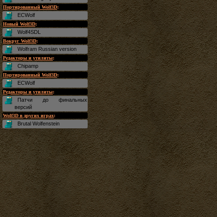
Портированный Wolf3D
:
ECWolf
Новый Wolf3D
:
Wolf4SDL
Вокруг Wolf3D
:
Wolfram Russian version
Редакторы и утилиты
:
Chipamp
Портированный Wolf3D
:
ECWolf
Редакторы и утилиты
:
Патчи до финальных
версий
Wolf3D в других играх
:
Brutal Wolfenstein