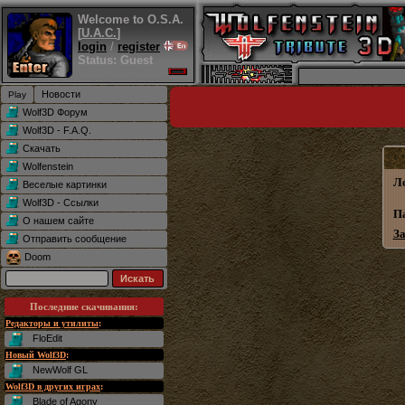
Welcome to O.S.A.
[
U.A.C.
]
login
/
register
Status: Guest
Новости
Wolf3D Форум
Wolf3D - F.A.Q.
Скачать
Wolfenstein
Л
Веселые картинки
Wolf3D - Ссылки
П
О нашем сайте
З
Отправить сообщение
Doom
Последние скачивания
:
Редакторы и утилиты
:
FloEdit
Новый Wolf3D
:
NewWolf GL
Wolf3D в других играх
:
Blade of Agony