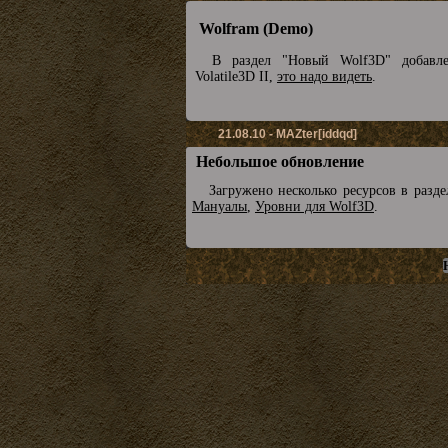
Wolfram (Demo)
В раздел "Новый Wolf3D" добавл
Volatile3D II,
это надо видеть
.
21.08.10 - MAZter[iddqd]
Небольшое обновление
Загружено несколько ресурсов в разд
Мануалы
,
Уровни для Wolf3D
.