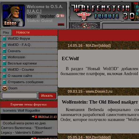
Welcome to O.S.A.
[
U.A.C.
]
login
/
register
Status: Guest
Новости
Wolf3D Форум
Wolf3D - F.A.Q.
14.05.16 - MAZter[iddqd]
Скачать
Wolfenstein
ECWolf
Веселые картинки
В раздел "Новый Wolf3D" добавле
Wolf3D - Ссылки
большинстве платформ, включая Android
О нашем сайте
Отправить сообщение
Doom
09.03.15 -
www.Doom3.ru
Wolfenstein: The Old Blood выйдет
Горячие темы форума:
Компания Bethesda официально с
Isometric Wolf Roguelike
занимается разработкой самостоятельного
BKRItal 21:43
Order, которое получило название "Wolfe
Особый мега-релиз ко дню
Святого Валентина - "Eisenfaust:
Legacy - Valentine's Edition"
05.05.14 - MAZter[iddqd]