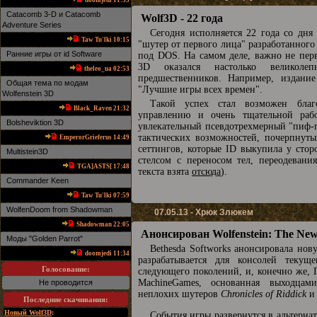
doomjedi 11:53
Catacomb 3-D и Catacomb
Wolf3D - 22 года
Adventure Series
Сегодня исполняется 22 года со дня
Taw Tu'lki 10:15
"шутер от первого лица" разработанного
Ранние игры от id Software
под DOS. На самом деле, важно не перве
3D оказался настолько великоле
theleo_ua 02:53
предшественников. Например, издани
Общая тема по модам
"Лучшие игры всех времен".
Wolfenstein 3D
Такой успех стал возможен благ
Black_Raven 21:32
управлению и очень тщательной раб
Bolsheviktion 3D
увлекательный псевдотрехмерный "пиф-п
тактических возможностей, почерпнутых
EmperorGrieferus 14:49
сеттингов, которые ID выкупила у стор
Multistein3D
стелсом с переносом тел, переодеван
TGA]ASTS[ 17:48
текста взята
отсюда
).
Commander Keen
Taw Tu'lki 07:59
WolfenDoom from Shadowman
07.05.13 - Хрюк Злюкем
Shadowman 22:05
Анонсирован Wolfenstein: The Ne
Mоды "Golden Parrot"
Bethesda Softworks анонсировала нову
doomjedi 11:34
разрабатывается для консолей текущ
Голосование:
следующего поколений, и, конечно же, 
MachineGames, основанная выходцами
Не проводится
неплохих шутеров
Chronicles of Riddick
и 
Последние скачивания
:
Новый Wolf3D
:
События игры развернутся в альтерна