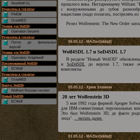
NewWolf GL
прошлого века. Нестареющему William "B.
с вооруженными до зубов разнообр
Редакторы и утилиты
:
нацистами (надо полагать, пострелять из
FloEdit
OctaMED
Релиз Wolfenstein: The New Order запл
Уровни для Wolf3D
:
Operation Serpent
Редакторы и утилиты
:
06.05.12 - MAZter[iddqd]
Патчи до финальных
версий
Wolf4SDL 1.7 и SoD4SDL 1.7
Уровни для Wolf3D
:
Operation: Knightwolf
В разделе "Новый Wolf3D" обновлен
Портированный Wolf3D
:
и
SoD4SDL
до версии 1.7, также о
ECWolf
комплекты.
Редакторы и утилиты
:
OctaMED
Вокруг Wolf3D
:
05.05.12 - Хрюк Злюкем
Wolfram Russian version
20 лет Wolfenstein 3D
Новый Wolf3D
:
ECWolf
5 мая 1992 года фирмой Apogee Sofw
для IBM-совместимых персональных комп
Это был Wolfenstein 3D, де факто род
лица".
...читать далее.
01.05.12 - MAZter[iddqd]