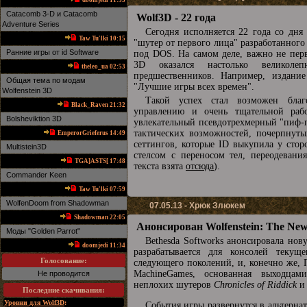
doomjedi 11:53
Catacomb 3-D и Catacomb
Wolf3D - 22 года
Adventure Series
Сегодня исполняется 22 года со дня
Taw Tu'lki 10:15
"шутер от первого лица" разработанного
Ранние игры от id Software
под DOS. На самом деле, важно не перве
3D оказался настолько великоле
theleo_ua 02:53
предшественников. Например, издани
Общая тема по модам
"Лучшие игры всех времен".
Wolfenstein 3D
Такой успех стал возможен благ
Black_Raven 21:32
управлению и очень тщательной раб
Bolsheviktion 3D
увлекательный псевдотрехмерный "пиф-п
тактических возможностей, почерпнутых
EmperorGrieferus 14:49
сеттингов, которые ID выкупила у стор
Multistein3D
стелсом с переносом тел, переодеван
TGA]ASTS[ 17:48
текста взята
отсюда
).
Commander Keen
Taw Tu'lki 07:59
WolfenDoom from Shadowman
07.05.13 - Хрюк Злюкем
Shadowman 22:05
Анонсирован Wolfenstein: The Ne
Mоды "Golden Parrot"
Bethesda Softworks анонсировала нову
doomjedi 11:34
разрабатывается для консолей текущ
Голосование:
следующего поколений, и, конечно же, 
MachineGames, основанная выходцами
Не проводится
неплохих шутеров
Chronicles of Riddick
и 
Последние скачивания
:
Уровни для Wolf3D
:
События игры развернутся в альтерна