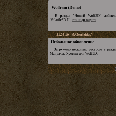
Wolfram (Demo)
В раздел "Новый Wolf3D" добавл
Volatile3D II,
это надо видеть
.
21.08.10 - MAZter[iddqd]
Небольшое обновление
Загружено несколько ресурсов в разд
Мануалы
,
Уровни для Wolf3D
.