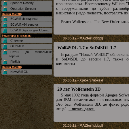
Spear of Destiny
прошлого века. Нестареющему William "B.
с вооруженными до зубов разнообр
Operation Serpent
нацистами (надо полагать, пострелять из
Новый Wolf3D
:
ECWolf Исходники
Релиз Wolfenstein: The New Order запл
ECWolf x64 версия
ECWolf Версия для Ubuntu
Редакторы и утилиты
:
06.05.12 - MAZter[iddqd]
Chipamp
OctaMED
Wolf4SDL 1.7 и SoD4SDL 1.7
Патчи до финальных
В разделе "Новый Wolf3D" обновлен
версий
и
SoD4SDL
до версии 1.7, также о
FloEdit
комплекты.
Новый Wolf3D
:
NewWolf GL
05.05.12 - Хрюк Злюкем
20 лет Wolfenstein 3D
5 мая 1992 года фирмой Apogee Sofw
для IBM-совместимых персональных комп
Это был Wolfenstein 3D, де факто род
лица".
...читать далее.
01.05.12 - MAZter[iddqd]