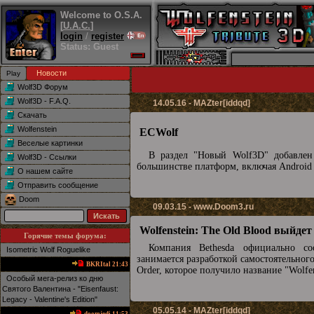
Welcome to O.S.A.
[
U.A.C.
]
login
/
register
Status: Guest
Новости
Wolf3D Форум
Wolf3D - F.A.Q.
14.05.16 - MAZter[iddqd]
Скачать
Wolfenstein
ECWolf
Веселые картинки
В раздел "Новый Wolf3D" добавле
Wolf3D - Ссылки
большинстве платформ, включая Android
О нашем сайте
Отправить сообщение
Doom
09.03.15 -
www.Doom3.ru
Wolfenstein: The Old Blood выйдет
Горячие темы форума:
Компания Bethesda официально с
Isometric Wolf Roguelike
занимается разработкой самостоятельного
BKRItal 21:43
Order, которое получило название "Wolfe
Особый мега-релиз ко дню
Святого Валентина - "Eisenfaust:
Legacy - Valentine's Edition"
05.05.14 - MAZter[iddqd]