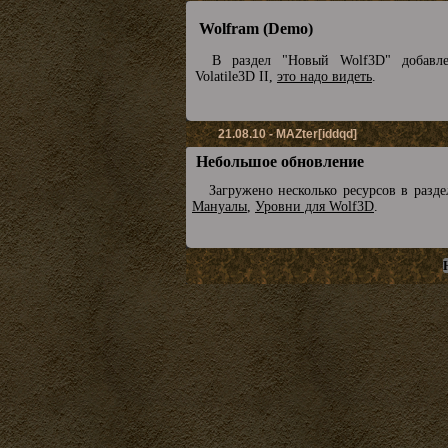
Wolfram (Demo)
В раздел "Новый Wolf3D" добавл
Volatile3D II,
это надо видеть
.
21.08.10 - MAZter[iddqd]
Небольшое обновление
Загружено несколько ресурсов в разд
Мануалы
,
Уровни для Wolf3D
.