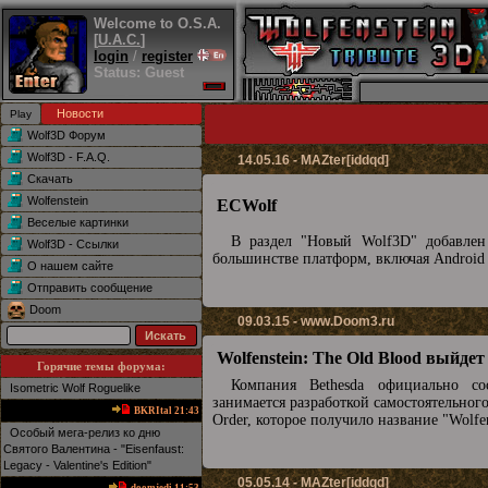
Welcome to O.S.A.
[
U.A.C.
]
login
/
register
Status: Guest
Новости
Wolf3D Форум
Wolf3D - F.A.Q.
14.05.16 - MAZter[iddqd]
Скачать
Wolfenstein
ECWolf
Веселые картинки
В раздел "Новый Wolf3D" добавле
Wolf3D - Ссылки
большинстве платформ, включая Android
О нашем сайте
Отправить сообщение
Doom
09.03.15 -
www.Doom3.ru
Wolfenstein: The Old Blood выйдет
Горячие темы форума:
Компания Bethesda официально с
Isometric Wolf Roguelike
занимается разработкой самостоятельного
BKRItal 21:43
Order, которое получило название "Wolfe
Особый мега-релиз ко дню
Святого Валентина - "Eisenfaust:
Legacy - Valentine's Edition"
05.05.14 - MAZter[iddqd]