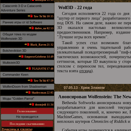
doomjedi 11:53
Catacomb 3-D и Catacomb
Wolf3D - 22 года
Adventure Series
Сегодня исполняется 22 года со дня
Taw Tu'lki 10:15
"шутер от первого лица" разработанного
Ранние игры от id Software
под DOS. На самом деле, важно не перве
3D оказался настолько великоле
theleo_ua 02:53
предшественников. Например, издани
Общая тема по модам
"Лучшие игры всех времен".
Wolfenstein 3D
Такой успех стал возможен благ
Black_Raven 21:32
управлению и очень тщательной раб
Bolsheviktion 3D
увлекательный псевдотрехмерный "пиф-п
тактических возможностей, почерпнутых
EmperorGrieferus 14:49
сеттингов, которые ID выкупила у стор
Multistein3D
стелсом с переносом тел, переодеван
TGA]ASTS[ 17:48
текста взята
отсюда
).
Commander Keen
Taw Tu'lki 07:59
WolfenDoom from Shadowman
07.05.13 - Хрюк Злюкем
Shadowman 22:05
Анонсирован Wolfenstein: The Ne
Mоды "Golden Parrot"
Bethesda Softworks анонсировала нову
doomjedi 11:34
разрабатывается для консолей текущ
Голосование:
следующего поколений, и, конечно же, 
MachineGames, основанная выходцами
Не проводится
неплохих шутеров
Chronicles of Riddick
и 
Последние скачивания
:
Редакторы и утилиты
:
События игры развернутся в альтерна