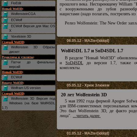
FloEdit
прошлого века. Нестареющему William "B.
с вооруженными до зубов разнообр
Новый Wolf3D
:
нацистами (надо полагать, пострелять из
WolfensteinCGA
ECWolf
Релиз Wolfenstein: The New Order запл
ECWolf Версия для Mac OS
X
Voxelstein 3D
06.05.12 - MAZter[iddqd]
Старый Wolf3D
:
Wolfenstein 3D Образы
Wolf4SDL 1.7 и SoD4SDL 1.7
дискет
Редакторы и утилиты
:
В разделе "Новый Wolf3D" обновлен
Патчи до финальных
и
SoD4SDL
до версии 1.7, также о
версий
комплекты.
Новый Wolf3D
:
ECWolf
Вокруг Wolf3D
:
05.05.12 - Хрюк Злюкем
Wolfram US version
Старый Wolf3D
:
20 лет Wolfenstein 3D
Wolfenstein 3D Версия под
5 мая 1992 года фирмой Apogee Sofw
Windows (на базе Wolf4SDL
для IBM-совместимых персональных комп
1.7)
Это был Wolfenstein 3D, де факто род
лица".
...читать далее.
01.05.12 - MAZter[iddqd]