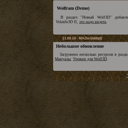
Wolfram (Demo)
В раздел "Новый Wolf3D" добавл
Volatile3D II,
это надо видеть
.
21.08.10 - MAZter[iddqd]
Небольшое обновление
Загружено несколько ресурсов в разд
Мануалы
,
Уровни для Wolf3D
.