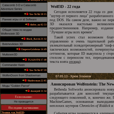
doomjedi 11:53
Catacomb 3-D и Catacomb
Wolf3D - 22 года
Adventure Series
Сегодня исполняется 22 года со дня
Taw Tu'lki 10:15
"шутер от первого лица" разработанного
Ранние игры от id Software
под DOS. На самом деле, важно не перве
3D оказался настолько великоле
theleo_ua 02:53
предшественников. Например, издани
Общая тема по модам
"Лучшие игры всех времен".
Wolfenstein 3D
Такой успех стал возможен благ
Black_Raven 21:32
управлению и очень тщательной раб
Bolsheviktion 3D
увлекательный псевдотрехмерный "пиф-п
тактических возможностей, почерпнутых
EmperorGrieferus 14:49
сеттингов, которые ID выкупила у стор
Multistein3D
стелсом с переносом тел, переодеван
TGA]ASTS[ 17:48
текста взята
отсюда
).
Commander Keen
Taw Tu'lki 07:59
WolfenDoom from Shadowman
07.05.13 - Хрюк Злюкем
Shadowman 22:05
Анонсирован Wolfenstein: The Ne
Mоды "Golden Parrot"
Bethesda Softworks анонсировала нову
doomjedi 11:34
разрабатывается для консолей текущ
Голосование:
следующего поколений, и, конечно же, 
MachineGames, основанная выходцами
Не проводится
неплохих шутеров
Chronicles of Riddick
и 
Последние скачивания
:
Уровни для Wolf3D
:
События игры развернутся в альтерна