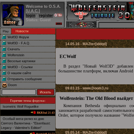
Welcome to O.S.A.
[
U.A.C.
]
login
/
register
Status: Guest
Новости
Wolf3D Форум
Wolf3D - F.A.Q.
14.05.16 - MAZter[iddqd]
Скачать
Wolfenstein
ECWolf
Веселые картинки
В раздел "Новый Wolf3D" добавле
Wolf3D - Ссылки
большинстве платформ, включая Android
О нашем сайте
Отправить сообщение
Doom
09.03.15 -
www.Doom3.ru
Wolfenstein: The Old Blood выйдет
Горячие темы форума:
Компания Bethesda официально с
Isometric Wolf Roguelike
занимается разработкой самостоятельного
BKRItal 21:43
Order, которое получило название "Wolfe
Особый мега-релиз ко дню
Святого Валентина - "Eisenfaust:
Legacy - Valentine's Edition"
05.05.14 - MAZter[iddqd]