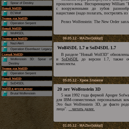
Spear of Destiny
прошлого века. Нестареющему William "B.
с вооруженными до зубов разнообр
Новый Wolf3D
:
нацистами (надо полагать, пострелять из
ECWolf
Уровни для Wolf3D
:
Релиз Wolfenstein: The New Order запл
Operation Serpent
Новый Wolf3D
:
Wolf4SDL
06.05.12 - MAZter[iddqd]
Уровни для Wolf3D
:
Nazi Alert
Wolf4SDL 1.7 и SoD4SDL 1.7
Operation Eisenfaust: Legacy
В разделе "Новый Wolf3D" обновлен
Старый Wolf3D
:
и
SoD4SDL
до версии 1.7, также о
Wolfenstein 3D: Spear of
Destiny
комплекты.
Уровни для Wolf3D
:
Operation Serpent
Новый Wolf3D
:
05.05.12 - Хрюк Злюкем
SoD4SDL
20 лет Wolfenstein 3D
Wolf3D в других играх
:
Brutal Wolfenstein
5 мая 1992 года фирмой Apogee Sofw
для IBM-совместимых персональных комп
Это был Wolfenstein 3D, де факто род
лица".
...читать далее.
01.05.12 - MAZter[iddqd]