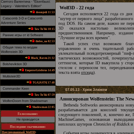
Святого Валентина - "Eisenfaust:
Legacy - Valentine's Edition"
Wolf3D - 22 года
doomjedi 11:53
Сегодня исполняется 22 года со дня
Catacomb 3-D и Catacomb
"шутер от первого лица" разработанного
Adventure Series
под DOS. На самом деле, важно не перве
3D оказался настолько великоле
Taw Tu'lki 10:15
предшественников. Например, издани
Ранние игры от id Software
"Лучшие игры всех времен".
theleo_ua 02:53
Такой успех стал возможен благ
Общая тема по модам
управлению и очень тщательной раб
Wolfenstein 3D
увлекательный псевдотрехмерный "пиф-п
тактических возможностей, почерпнутых
Black_Raven 21:32
сеттингов, которые ID выкупила у стор
Bolsheviktion 3D
стелсом с переносом тел, переодеван
EmperorGrieferus 14:49
текста взята
отсюда
).
Multistein3D
TGA]ASTS[ 17:48
Commander Keen
07.05.13 - Хрюк Злюкем
Taw Tu'lki 07:59
Анонсирован Wolfenstein: The Ne
WolfenDoom from Shadowman
Bethesda Softworks анонсировала нову
Shadowman 22:05
разрабатывается для консолей текущ
Голосование:
следующего поколений, и, конечно же, 
MachineGames, основанная выходцами
Не проводится
неплохих шутеров
Chronicles of Riddick
и 
Последние скачивания
:
Портированный Wolf3D
:
События игры развернутся в альтерна