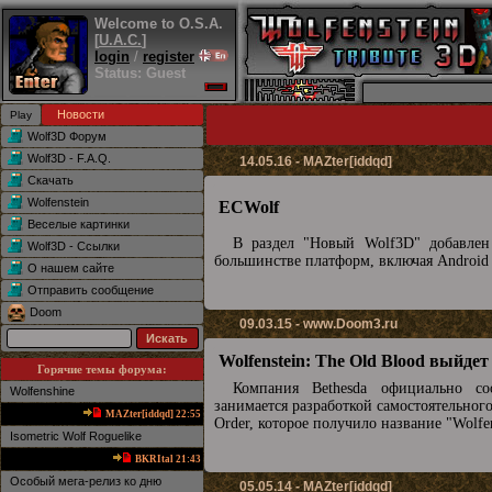
Welcome to O.S.A.
[
U.A.C.
]
login
/
register
Status: Guest
Новости
Wolf3D Форум
Wolf3D - F.A.Q.
14.05.16 - MAZter[iddqd]
Скачать
Wolfenstein
ECWolf
Веселые картинки
В раздел "Новый Wolf3D" добавле
Wolf3D - Ссылки
большинстве платформ, включая Android
О нашем сайте
Отправить сообщение
Doom
09.03.15 -
www.Doom3.ru
Wolfenstein: The Old Blood выйдет
Горячие темы форума:
Компания Bethesda официально с
Wolfenshine
занимается разработкой самостоятельного
MAZter[iddqd] 22:55
Order, которое получило название "Wolfe
Isometric Wolf Roguelike
BKRItal 21:43
Особый мега-релиз ко дню
05.05.14 - MAZter[iddqd]