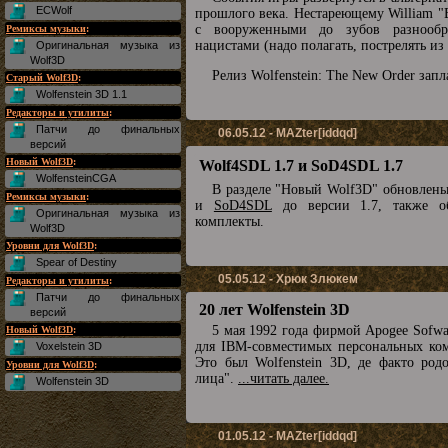
ECWolf
прошлого века. Нестареющему William "B.
с вооруженными до зубов разнообр
Ремиксы музыки
:
нацистами (надо полагать, пострелять из
Оригинальная музыка из
Wolf3D
Релиз Wolfenstein: The New Order запл
Старый Wolf3D
:
Wolfenstein 3D 1.1
Редакторы и утилиты
:
Патчи до финальных
06.05.12 - MAZter[iddqd]
версий
Новый Wolf3D
:
Wolf4SDL 1.7 и SoD4SDL 1.7
WolfensteinCGA
В разделе "Новый Wolf3D" обновлен
Ремиксы музыки
:
и
SoD4SDL
до версии 1.7, также о
Оригинальная музыка из
комплекты.
Wolf3D
Уровни для Wolf3D
:
Spear of Destiny
05.05.12 - Хрюк Злюкем
Редакторы и утилиты
:
Патчи до финальных
20 лет Wolfenstein 3D
версий
5 мая 1992 года фирмой Apogee Sofw
Новый Wolf3D
:
для IBM-совместимых персональных комп
Voxelstein 3D
Это был Wolfenstein 3D, де факто род
Уровни для Wolf3D
:
лица".
...читать далее.
Wolfenstein 3D
01.05.12 - MAZter[iddqd]