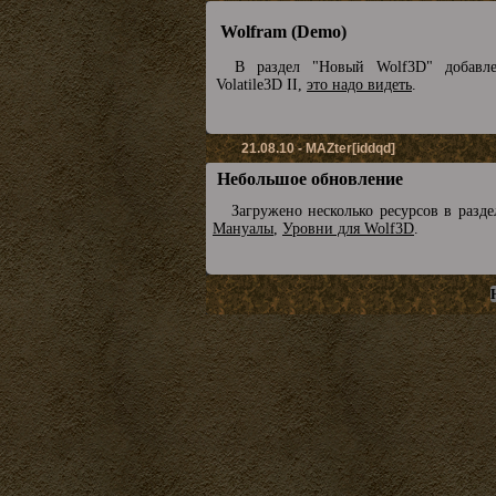
Wolfram (Demo)
В раздел "Новый Wolf3D" добавл
Volatile3D II,
это надо видеть
.
21.08.10 - MAZter[iddqd]
Небольшое обновление
Загружено несколько ресурсов в разд
Мануалы
,
Уровни для Wolf3D
.