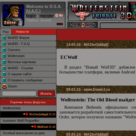
Welcome to O.S.A.
[
U.A.C.
]
login
/
register
Status: Guest
Новости
Wolf3D Форум
Wolf3D - F.A.Q.
14.05.16 - MAZter[iddqd]
Скачать
Wolfenstein
ECWolf
Веселые картинки
В раздел "Новый Wolf3D" добавле
Wolf3D - Ссылки
большинстве платформ, включая Android
О нашем сайте
Отправить сообщение
Doom
09.03.15 -
www.Doom3.ru
Wolfenstein: The Old Blood выйдет
Горячие темы форума:
Компания Bethesda официально с
Wolfenshine
занимается разработкой самостоятельного
MAZter[iddqd] 22:55
Order, которое получило название "Wolfe
Isometric Wolf Roguelike
BKRItal 21:43
Особый мега-релиз ко дню
05.05.14 - MAZter[iddqd]