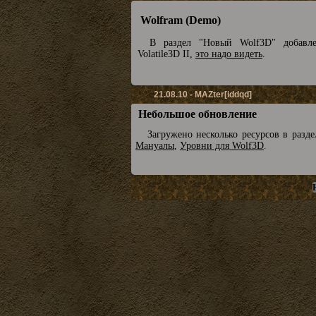
Wolfram (Demo)
В раздел "Новый Wolf3D" добавл
Volatile3D II,
это надо видеть
.
21.08.10 - MAZter[iddqd]
Небольшое обновление
Загружено несколько ресурсов в разд
Мануалы
,
Уровни для Wolf3D
.