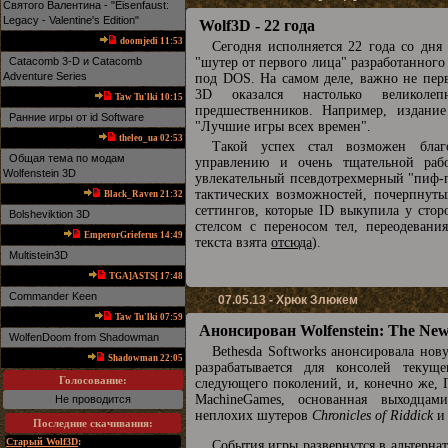
Святого Валентина - "Eisenfaust:
Legacy - Valentine's Edition"
Wolf3D - 22 года
doomjedi 11:53
Сегодня исполняется 22 года со дня
Catacomb 3-D и Catacomb
"шутер от первого лица" разработанного
Adventure Series
под DOS. На самом деле, важно не перве
3D оказался настолько великоле
Taw Tu'lki 10:15
предшественников. Например, издани
Ранние игры от id Software
"Лучшие игры всех времен".
theleo_ua 02:53
Такой успех стал возможен благ
Общая тема по модам
управлению и очень тщательной раб
Wolfenstein 3D
увлекательный псевдотрехмерный "пиф-п
тактических возможностей, почерпнутых
Black_Raven 21:32
сеттингов, которые ID выкупила у стор
Bolsheviktion 3D
стелсом с переносом тел, переодеван
EmperorGrieferus 14:49
текста взята
отсюда
).
Multistein3D
TGA]ASTS[ 17:48
Commander Keen
07.05.13 - Хрюк Злюкем
Taw Tu'lki 07:59
Анонсирован Wolfenstein: The Ne
WolfenDoom from Shadowman
Bethesda Softworks анонсировала нову
Shadowman 22:05
разрабатывается для консолей текущ
Голосование:
следующего поколений, и, конечно же, 
MachineGames, основанная выходцами
Не проводится
неплохих шутеров
Chronicles of Riddick
и 
Последние скачивания
:
Старый Wolf3D
:
События игры развернутся в альтерна