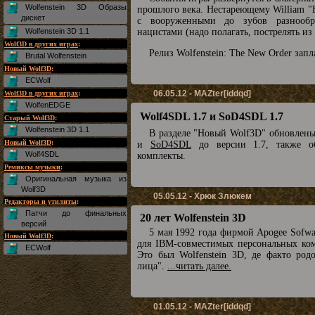
Wolfenstein 3D Образы
прошлого века. Нестареющему William "B.
дискет
с вооруженными до зубов разнообр
Wolfenstein 3D 1.1
нацистами (надо полагать, пострелять из
Wolf3D в других играх
:
Релиз Wolfenstein: The New Order запл
Brutal Wolfenstein
Новый Wolf3D
:
ECWolf
06.05.12 - MAZter[iddqd]
Wolf3D в других играх
:
WolfenEDGE
Wolf4SDL 1.7 и SoD4SDL 1.7
Старый Wolf3D
:
Wolfenstein 3D 1.1
В разделе "Новый Wolf3D" обновлен
Новый Wolf3D
:
и
SoD4SDL
до версии 1.7, также о
Wolf4SDL
комплекты.
Ремиксы музыки
:
Оригинальная музыка из
Wolf3D
05.05.12 - Хрюк Злюкем
Редакторы и утилиты
:
Патчи до финальных
20 лет Wolfenstein 3D
версий
5 мая 1992 года фирмой Apogee Sofw
Новый Wolf3D
:
для IBM-совместимых персональных комп
ECWolf
Это был Wolfenstein 3D, де факто род
лица".
...читать далее.
01.05.12 - MAZter[iddqd]